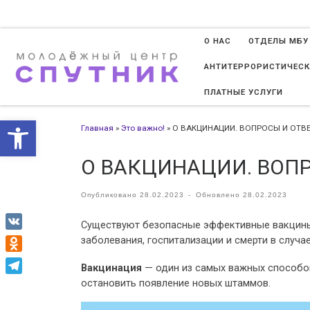
Перейти к содержимому
О НАС
ОТДЕЛЫ МБУ
АНТИТЕРРОРИСТИЧЕСК
ПЛАТНЫЕ УСЛУГИ
Открыть панель инструменто
Главная
»
Это важно!
»
О ВАКЦИНАЦИИ. ВОПРОСЫ И ОТВ
О ВАКЦИНАЦИИ. ВОП
Опубликовано
28.02.2023
-
Обновлено
28.02.2023
Существуют безопасные эффективные вакцины
VK
заболевания, госпитализации и смерти в случ
Odnoklassniki
Вакцинация
— один из самых важных способов
остановить появление новых штаммов.
Telegram