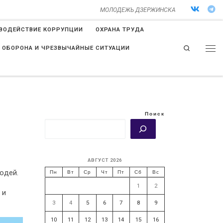
МОЛОДЕЖЬ ДЗЕРЖИНСКА
ВОДЕЙСТВИЕ КОРРУПЦИИ
ОХРАНА ТРУДА
Search
 ОБОРОНА И ЧРЕЗВЫЧАЙНЫЕ СИТУАЦИИ
Поиск
АВГУСТ 2026
юдей.
Пн
Вт
Ср
Чт
Пт
Сб
Вс
1
2
 и
3
4
5
6
7
8
9
10
11
12
13
14
15
16