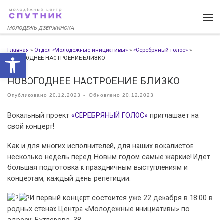
Перейти к содержимому
МОЛОДЕЖЬ ДЗЕРЖИНСКА
Главная
»
Отдел «Молодежные инициативы»
»
«Серебряный голос»
»
Открыть панель инструменто
НОВОГОДНЕЕ НАСТРОЕНИЕ БЛИЗКО
НОВОГОДНЕЕ НАСТРОЕНИЕ БЛИЗКО
Опубликовано
20.12.2023
-
Обновлено
20.12.2023
Вокальный проект
«СЕРЕБРЯНЫЙ ГОЛОС»
приглашает на
свой концерт!
Как и для многих исполнителей, для наших вокалистов
несколько недель перед Новым годом самые жаркие! Идет
большая подготовка к праздничным выступлениям и
концертам, каждый день репетиции.
И первый концерт состоится уже 22 декабря в 18:00 в
родных стенах Центра «Молодежные инициативы» по
адресу: Бутлерова, 38.