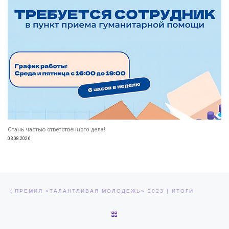
Стань частью ответственного дела!
03.08.2026
Навигация по записям
Предыдущая запись
ПРЕМИЯ «ТАЛАНТЛИВАЯ МОЛОДЕЖЬ» 2023 | ИТОГИ
ОБРАТНО К СПИСКУ ЗАПИСЕЙ
Сл