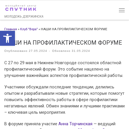
Перейти к содержимому
МОЛОДЕЖЬ ДЗЕРЖИНСКА
Главная
»
Клуб "Вера"
»
НАШИ НА ПРОФИЛАКТИЧЕСКОМ ФОРУМЕ
Открыть панель инструменто
НАШИ НА ПРОФИЛАКТИЧЕСКОМ ФОРУМЕ
Опубликовано
27.05.2024
-
Обновлено
31.05.2024
С 27 по 29 мая в Нижнем Новгороде состоялся областной
профилактический форум. Это событие нацелено на
улучшение важнейших аспектов профилактической работы.
Участники обсуждали последние тенденции, делились
опытом и разрабатывали новые стратегии, которые помогут
повысить эффективность работы в сфере профилактики
негативных явлений. Обмен знаниями и лучшими практиками
– ключевая цель мероприятия.
В форуме приняла участие
Анна Торчинская
— ведущий