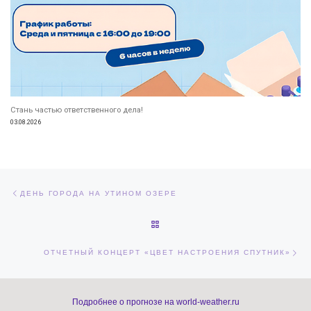
Стань частью ответственного дела!
03.08.2026
Навигация по записям
Предыдущая запись
ДЕНЬ ГОРОДА НА УТИНОМ ОЗЕРЕ
ОБРАТНО К СПИСКУ ЗАПИСЕЙ
Сл
ОТЧЕТНЫЙ КОНЦЕРТ «ЦВЕТ НАСТРОЕНИЯ СПУТНИК»
Подробнее о прогнозе на world-weather.ru