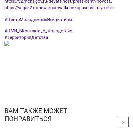
https://52.mchs.gov.ru/deyatelnost/press-centr/novost..
https://vega52.ru/news/pamyatki-bezopasnosti-dlya-shk..
#ЦентрМолодежныеИнициативы
#ЦМИ_ВКонтакте_с_молодежью
#ТерриторияДетства
ВАМ ТАКЖЕ МОЖЕТ
ПОНРАВИТЬСЯ