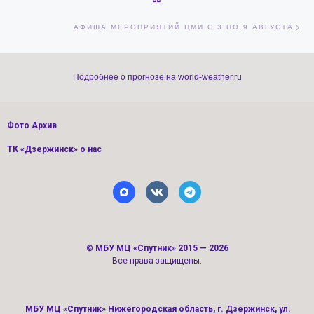
Сл
АФИША МЕРОПРИЯТИЙ ЦМИ С 3 ПО 9 АВГУСТА
Подробнее о прогнозе на world-weather.ru
Фото Архив
ТК «Дзержинск» о нас
©
МБУ МЦ «Спутник»
2015 — 2026
Все права защищены.
МБУ МЦ «Спутник» Нижегородская область, г. Дзержинск, ул.