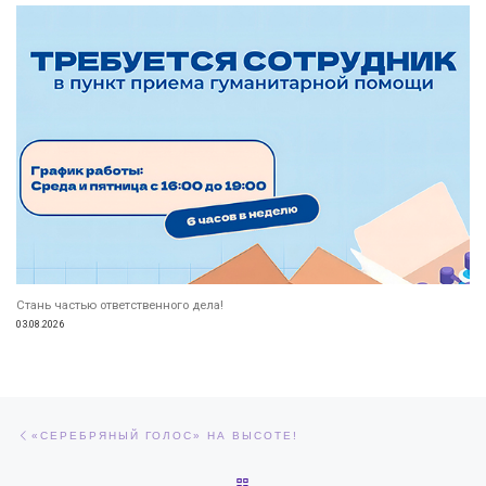
Стань частью ответственного дела!
03.08.2026
Навигация по записям
Предыдущая запись
«СЕРЕБРЯНЫЙ ГОЛОС» НА ВЫСОТЕ!
ОБРАТНО К СПИСКУ ЗАПИСЕЙ