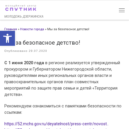
Перейти к содержимому
МОЛОДЕЖЬ ДЗЕРЖИНСКА
Главная
»
Новости города
»
Мы за безопасное детство!
Открыть панель инструменто
Мы за безопасное детство!
Опубликовано
29.07.2020
C 1 июня 2020 года
в регионе реализуется утвержденный
прокурором и Губернатором Нижегородской области,
руководителями иных региональных органов власти и
правоохранительных органов план совместных
мероприятий по защите прав семьи и детей «Территория
детства».
Рекомендуем ознакомиться с памятками безопасности по
ссылкам:
https://52.mchs.gov.ru/deyatelnost/press-centr/novost..