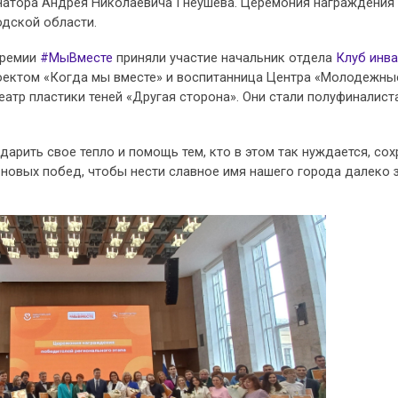
ернатора Андрея Николаевича Гнеушева. Церемония награждения
дской области.
Премии
#МыВместе
приняли участие начальник отдела
Клуб инв
оектом «Когда мы вместе» и воспитанница Центра «Молодежны
атр пластики теней «Другая сторона». Они стали полуфиналист
арить свое тепло и помощь тем, кто в этом так нуждается, сох
, новых побед, чтобы нести славное имя нашего города далеко з