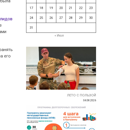
 была
17
18
19
20
21
22
23
24
25
26
27
28
29
30
алидов
е
31
ами
« Июл
ранять
а его
ЛЕТО С ПОЛЬЗОЙ
04.08.2026