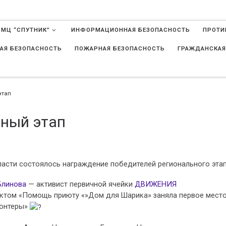
 МЦ “СПУТНИК”
ИНФОРМАЦИОННАЯ БЕЗОПАСНОСТЬ
ПРОТИ
АЯ БЕЗОПАСНОСТЬ
ПОЖАРНАЯ БЕЗОПАСНОСТЬ
ГРАЖДАНСКАЯ
в
этап
ьный этап
ласти состоялось награждение победителей регионального эта
Блинова
— активист первичной ячейки
ДВИЖЕНИЯ
оектом «Помощь приюту «»Дом для Шарика» заняла первое место
лонтеры»