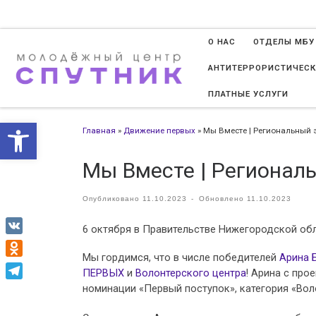
Перейти к содержимому
О НАС
ОТДЕЛЫ МБУ
АНТИТЕРРОРИСТИЧЕСК
ПЛАТНЫЕ УСЛУГИ
Открыть панель инструменто
Главная
»
Движение первых
»
Мы Вместе | Региональный 
Мы Вместе | Регионал
Опубликовано
11.10.2023
-
Обновлено
11.10.2023
6 октября в Правительстве Нижегородской об
VK
Мы гордимся, что в числе победителей
Арина 
Odnoklassniki
ПЕРВЫХ
и
Волонтерского центра
! Арина с пр
номинации «Первый поступок», категория «Во
Telegram