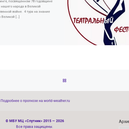
ринге, посвященном 78 годовщине
 нашего народа в Великой
венной войне. 4 тура на знание
 Великой […]
ОБРАТНО К СПИСКУ ЗАПИС
Подробнее о прогнозе на world-weather.ru
©
МБУ МЦ «Спутник»
2015 — 2026
Архи
Все права защищены.