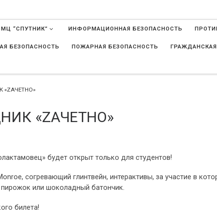
 МЦ “СПУТНИК”
ИНФОРМАЦИОННАЯ БЕЗОПАСНОСТЬ
ПРОТИ
АЯ БЕЗОПАСНОСТЬ
ПОЖАРНАЯ БЕЗОПАСНОСТЬ
ГРАЖДАНСКАЯ
в
 «ZАЧЕТНО»
НИК «ZАЧЕТНО»
ролактамовец» будет открыт только для студентов!
onroe, согревающий глинтвейн, интерактивы, за участие в кото
 пирожок или шоколадный батончик.
ого билета!