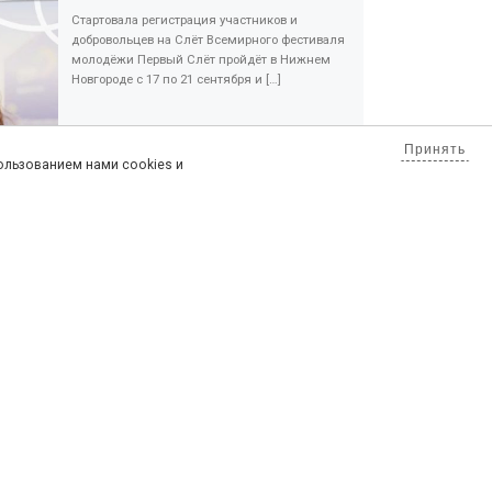
Стартовала регистрация участников и
добровольцев на Слёт Всемирного фестиваля
молодёжи Первый Слёт пройдёт в Нижнем
Новгороде с 17 по 21 сентября и […]
Принять
пользованием нами cookies и
Сл
ЕЙ
АФИША МЕРОПРИЯТИЙ ЦМИ С 23 ПО 29 ЯНВАРЯ 2023 ГОДА