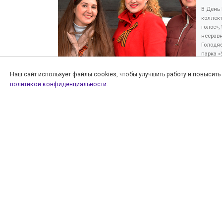
В День
коллек
голос»,
несрав
Голодя
парка «
навсегд
предков
Наш сайт использует файлы cookies, чтобы улучшить работу и повысит
политикой конфиденциальности
.
Навигация по записям
Предыдущая запись
КОНЦЕРТ | СЕРЕБРЯНЫЙ ГОЛОС