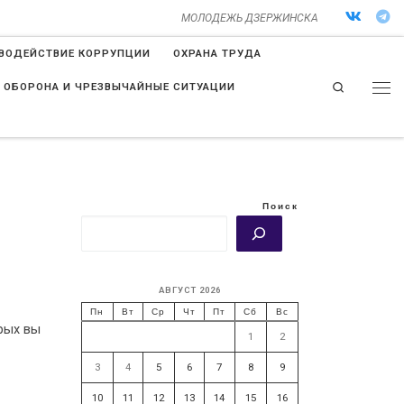
МОЛОДЕЖЬ ДЗЕРЖИНСКА
ВОДЕЙСТВИЕ КОРРУПЦИИ
ОХРАНА ТРУДА
Search
 ОБОРОНА И ЧРЕЗВЫЧАЙНЫЕ СИТУАЦИИ
Поиск
АВГУСТ 2026
Пн
Вт
Ср
Чт
Пт
Сб
Вс
рых вы
1
2
3
4
5
6
7
8
9
10
11
12
13
14
15
16