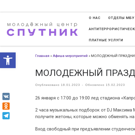
Перейти к содержимому
О НАС
ОТДЕЛЫ МБУ
АНТИТЕРРОРИСТИЧЕСК
ПЛАТНЫЕ УСЛУГИ
Открыть панель инструменто
Главная
»
Афиша мероприятий
»
МОЛОДЕЖНЫЙ ПРАЗДНИК
МОЛОДЕЖНЫЙ ПРАЗД
Опубликовано
18.01.2023
-
Обновлено
15.02.2023
26 января с 17:00 до 19:00 лед стадиона «Кап
VK
2 часа музыкальных подборок от DJ Максима M
Odnoklassniki
получите жетоны, которые можно обменять на
Telegram
Вход свободный при предъявлении студенческ