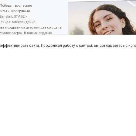
 Победы творческие
тивы «Серебряный
 Sanskrit, STAGE и
ненная Александрина
ева поздравили дзержинцев со сцены
Утиное озеро». В наших сердцах
а останется героический подвиг
! […]
ь эффективность сайта. Продолжая работу с сайтом, вы соглашаетесь с ис
ОБРАТНО К СПИСКУ ЗАПИС
Подробнее о прогнозе на world-weather.ru