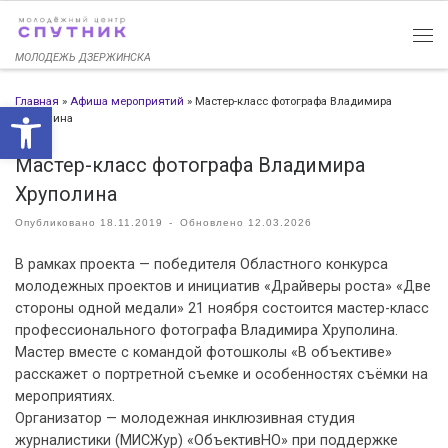
Перейти к содержимому
МОЛОДЕЖЬ ДЗЕРЖИНСКА
Главная
»
Афиша мероприятий
»
Мастер-класс фотографа Владимира
Открыть панель инструменто
Хруполина
Мастер-класс фотографа Владимира
Хруполина
Опубликовано
18.11.2019
-
Обновлено
12.03.2026
В рамках проекта — победителя Областного конкурса
молодежных проектов и инициатив «Драйверы роста» «Две
стороны одной медали» 21 ноября состоится мастер-класс
профессионального фотографа Владимира Хруполина.
Мастер вместе с командой фотошколы «В объективе»
расскажет о портретной съемке и особенностях съёмки на
мероприятиях.
Организатор — молодежная инклюзивная студия
журналистики (МИСЖур) «ОбъективНО» при поддержке