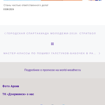
Стань частью ответственного дела!
03.08.2026
Навигация по записям
Предыдущая запись
ГОРОДСКАЯ СПАРТАКИАДА МОЛОДЕЖИ-2019: СТРИТБОЛ
ОБРАТНО К СПИСКУ ЗАПИСЕЙ
Сл
МАСТЕР-КЛАССЫ ПО ПОШИВУ ГАЛСТУКОВ-БАБОЧЕК В РАМКАХ ПОДГОТОВИТЕЛЬНОГО ЭТАПА МОЛОДЁЖНОГО ПРАЗДНИКА «ЧЕРНОРЕЧЕНСКИЙ БАЛ 2019»
Подробнее о прогнозе на world-weather.ru
Фото Архив
ТК «Дзержинск» о нас