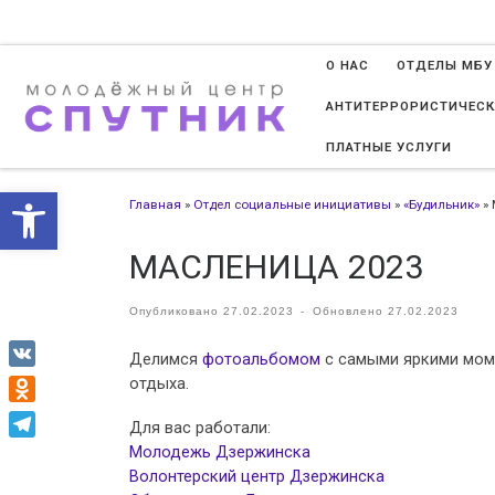
Перейти к содержимому
О НАС
ОТДЕЛЫ МБУ
АНТИТЕРРОРИСТИЧЕСК
ПЛАТНЫЕ УСЛУГИ
Открыть панель инструменто
Главная
»
Отдел социальные инициативы
»
«Будильник»
»
МАСЛЕНИЦА 2023
Опубликовано
27.02.2023
-
Обновлено
27.02.2023
Делимся
фотоальбомом
с самыми яркими мом
VK
отдыха.
Odnoklassniki
Для вас работали:
Молодежь Дзержинска
Telegram
Волонтерский центр Дзержинска