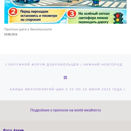
Простые шаги к безопасности
05.08.2026
Навигация по записям
Предыдущая запись
ОКРУЖНОЙ ФОРУМ ДОБРОВОЛЬЦЕВ | НИЖНИЙ НОВГОРОД
ОБРАТНО К СПИСКУ ЗАПИСЕЙ
Сл
АФИША МЕРОПРИЯТИЙ ЦМИ С 20 ПО 26 ИЮНЯ 2022 ГОДА
Подробнее о прогнозе на world-weather.ru
Фото Архив