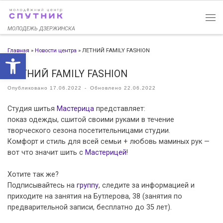
Перейти к содержимому
МОЛОДЕЖЬ ДЗЕРЖИНСКА
Главная
»
Новости центра
»
ЛЕТНИЙ FAMILY FASHION
Открыть панель инструменто
ЛЕТНИЙ FAMILY FASHION
Опубликовано
17.06.2022
-
Обновлено
22.06.2022
Студия шитья
Мастерица
представляет:
показ одежды, сшитой своими руками в течение
творческого сезона посетительницами студии.
Комфорт и стиль для всей семьи + любовь маминых рук —
вот что значит шить с
Мастерицей
!
Хотите так же?
Подписывайтесь на
группу
, следите за информацией и
приходите на занятия на Бутлерова, 38 (занятия по
предварительной записи, бесплатно до 35 лет).