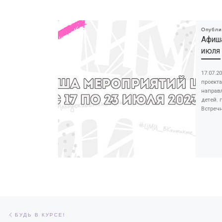
Опубл
Афиша
июля
17.07.2
проект
направл
детей. 
Встречн
Навигация по записям
Предыдущая запись
БУДЬ В КУРСЕ!