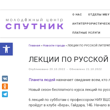
Перейти к содержимому
О НАС
ОТДЕЛЫ МБУ
АНТИТЕРРОРИСТИЧЕСК
ПЛАТНЫЕ УСЛУГИ
Открыть панель инструменто
Главная
»
Новости города
»
ЛЕКЦИИ ПО РУССКОЙ ЛИТЕРА
ЛЕКЦИИ ПО РУССКОЙ
Опубликовано
20.10.2022
-
Обновлено
21.10.2022
Планета людей
назначает свидание всем, кто л
VK
Новый сезон бесплатного курса лекций по рус
Odnoklassniki
6 лекций по субботам с профессором НИУ ВШ
Telegram
пройдут в клубе «Вера», Гайдара, 14Б. Начало в 