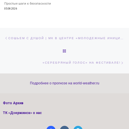
Простые шаги к безопасности
05.08.2026
Навигация по записям
Предыдущая запись
СОШЬЕМ С ДУШОЙ | МК В ЦЕНТРЕ «МОЛОДЕЖНЫЕ ИНИЦИАТИВЫ»
ОБРАТНО К СПИСКУ ЗАПИСЕЙ
Сл
«СЕРЕБРЯНЫЙ ГОЛОС» НА ФЕСТИВАЛЕ!
Подробнее о прогнозе на world-weather.ru
Фото Архив
ТК «Дзержинск» о нас