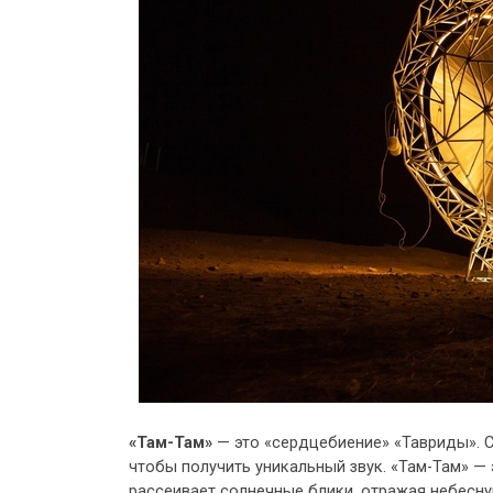
«Там-Там»
— это «сердцебиение» «Тавриды». С
чтобы получить уникальный звук. «Там-Там» —
рассеивает солнечные блики, отражая небесну