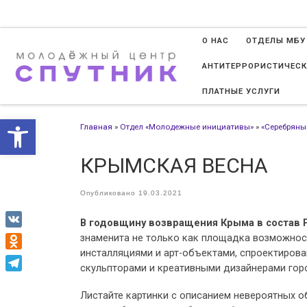
Перейти к содержимому
О НАС
ОТДЕЛЫ МБУ
АНТИТЕРРОРИСТИЧЕСК
ПЛАТНЫЕ УСЛУГИ
Открыть панель инструменто
Главная
»
Отдел «Молодежные инициативы»
»
«Серебряны
КРЫМСКАЯ ВЕСНА
Опубликовано
19.03.2021
В годовщину возвращения Крыма в состав 
VK
знаменита не только как площадка возможност
инсталляциями и арт-объектами, спроектиров
Odnoklassniki
скульпторами и креативными дизайнерами гор
Telegram
Листайте картинки с описанием невероятных об