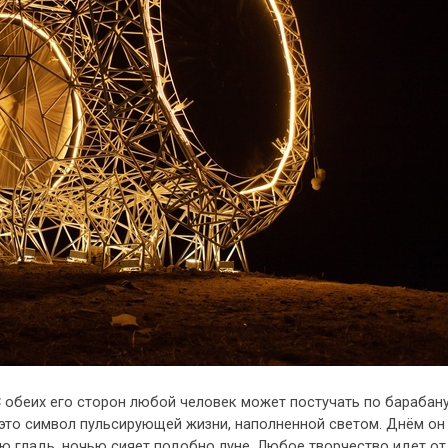
 обеих его сторон любой человек может постучать по барабану
 это символ пульсирующей жизни, наполненной светом. Днём он
ю гладь, ночью сияет подобно луне. Любое творчество идет от