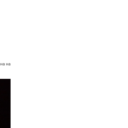
е
на на