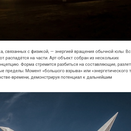
ка, связанных с физикой, — энергией вращения обычной юлы. Вс
вот распадётся на части. Арт-объект собран из нескольких
нцепцию. Форма стремится разбиться на составляющие, разлет
ные пределы. Момент «большого взрыва» или «энергетического т
нстве-времени, демонстрируя потенциал к дальнейшим