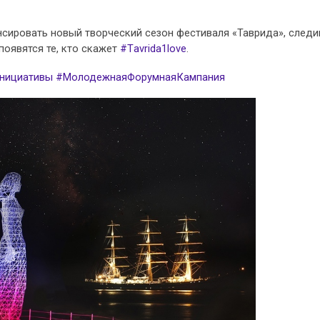
сировать новый творческий сезон фестиваля «Таврида», следи
появятся те, кто скажет
#Тavrida1love
.
нициативы
#МолодежнаяФорумнаяКампания