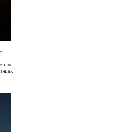
е
еться
анца»,