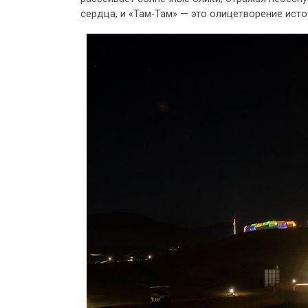
сердца, и «Там-Там» — это олицетворение исто