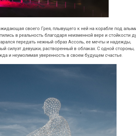
 ожидающая своего Грея, плывущего к ней на корабле под алым
тились в реальность благодаря неизменной вере и стойкости ду
старался передать нежный образ Ассоль, ее мечты и надежды,
ый силуэт девушки, растворенный в облаках. С одной стороны,
жда и неумолимая уверенность в своем будущем счастье.