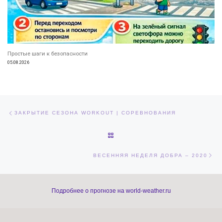
Простые шаги к безопасности
05.08.2026
Навигация по записям
Предыдущая запись
ЗАКРЫТИЕ СЕЗОНА WORKOUT | СОРЕВНОВАНИЯ
ОБРАТНО К СПИСКУ ЗАПИСЕЙ
Сл
ВЕСЕННЯЯ НЕДЕЛЯ ДОБРА – 2020
Подробнее о прогнозе на world-weather.ru