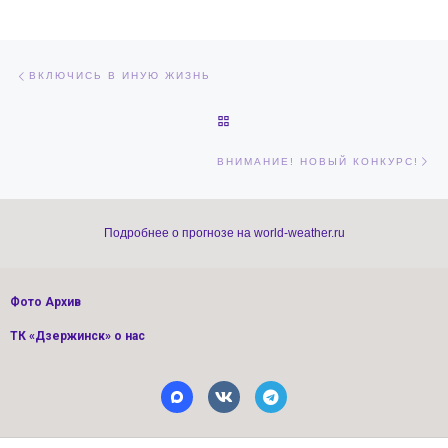
Навигация по записям
Предыдущая запись
ВКЛЮЧИСЬ В ИНУЮ ЖИЗНЬ
ОБРАТНО К СПИСКУ ЗАПИСЕЙ
Сл
ВНИМАНИЕ! НОВЫЙ КОНКУРС!
Подробнее о прогнозе на world-weather.ru
Фото Архив
ТК «Дзержинск» о нас