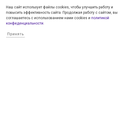
Наш сайт использует файлы cookies, чтобы улучшить работу и
©
МБУ МЦ «Спутник»
2015 — 2026
повысить эффективность сайта. Продолжая работу с сайтом, вы
Все права защищены.
соглашаетесь с использованием нами cookies и
политикой
конфиденциальности
.
Принять
МБУ МЦ «Спутник» Нижегородская область, г. Дзержинск, ул.
Галкина, 13
Политика конфиденциальности
Архивы