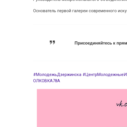
Основатель первой галереи современного иску
Присоединяйтесь к прям
#МолодежьДзержинска
#ЦентрМолодежныеИ
ОЛКОВКА78А