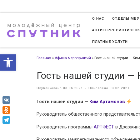
Перейти к содержимому
О НАС
ОТДЕЛЫ МБУ
АНТИТЕРРОРИСТИЧЕСК
ПЛАТНЫЕ УСЛУГИ
Открыть панель инструменто
Главная
»
Афиша мероприятий
»
Гость нашей студии — Ки
Гость нашей студии —
Опубликовано
03.06.2021
-
Обновлено
03.06.2021
Гость нашей студии —
Ким Артамонов
VK
Руководитель общественного представительс
Odnoklassniki
Руководитель программы
АРТФЕСТ
в Дзержинс
Telegram
Руководитель межрегионального объединени