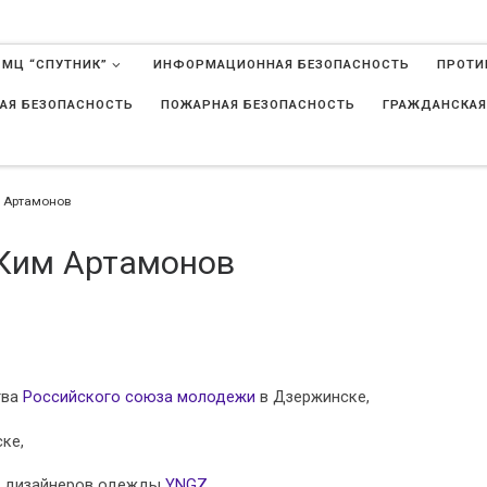
 МЦ “СПУТНИК”
ИНФОРМАЦИОННАЯ БЕЗОПАСНОСТЬ
ПРОТИ
АЯ БЕЗОПАСНОСТЬ
ПОЖАРНАЯ БЕЗОПАСНОСТЬ
ГРАЖДАНСКАЯ
в
м Артамонов
 Ким Артамонов
тва
Российского союза молодежи
в Дзержинске,
ке,
я дизайнеров одежды
YNGZ
,