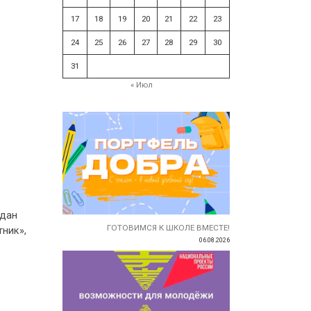
17
18
19
20
21
22
23
24
25
26
27
28
29
30
31
« Июл
здан
ГОТОВИМСЯ К ШКОЛЕ ВМЕСТЕ!
тник»,
06.08.2026