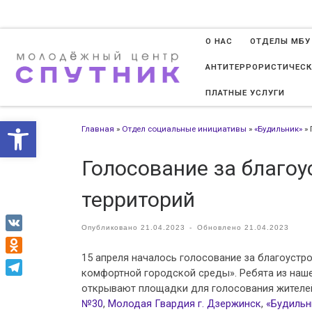
Перейти к содержимому
О НАС
ОТДЕЛЫ МБУ
АНТИТЕРРОРИСТИЧЕСК
ПЛАТНЫЕ УСЛУГИ
Открыть панель инструменто
Главная
»
Отдел социальные инициативы
»
«Будильник»
»
Голосование за благо
территорий
Опубликовано
21.04.2023
-
Обновлено
21.04.2023
VK
15 апреля началось голосование за благоустр
Odnoklassniki
комфортной городской среды». Ребята из наш
Telegram
открывают площадки для голосования жителе
№30
,
Молодая Гвардия г. Дзержинск
,
«Будильн