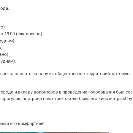
ода.
но)
о 19.00 (ежедневно)
будням)
о)
вно)
будням).
роголосовать за одну из общественных территорий, которую
города и вкладу волонтеров в проведение голосования был со
 прогулок, построен памп-трек около бывшего кинотеатра «Спу
елай его комфортнее!