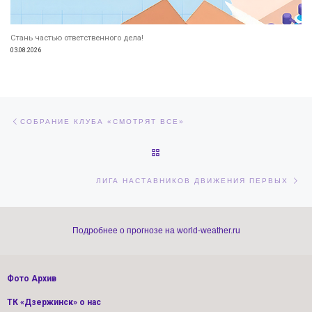
Стань частью ответственного дела!
03.08.2026
Навигация по записям
Предыдущая запись
СОБРАНИЕ КЛУБА «СМОТРЯТ ВСЕ»
ОБРАТНО К СПИСКУ ЗАПИСЕЙ
Сл
ЛИГА НАСТАВНИКОВ ДВИЖЕНИЯ ПЕРВЫХ
Подробнее о прогнозе на world-weather.ru
Фото Архив
ТК «Дзержинск» о нас