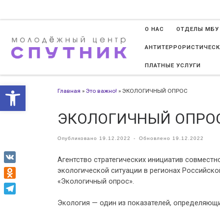
Перейти к содержимому
О НАС
ОТДЕЛЫ МБУ
АНТИТЕРРОРИСТИЧЕСК
ПЛАТНЫЕ УСЛУГИ
Открыть панель инструменто
Главная
»
Это важно!
»
ЭКОЛОГИЧНЫЙ ОПРОС
ЭКОЛОГИЧНЫЙ ОПРО
Опубликовано
19.12.2022
-
Обновлено
19.12.2022
Агентство стратегических инициатив совмест
VK
экологической ситуации в регионах Российско
«Экологичный опрос».
Odnoklassniki
Telegram
Экология — один из показателей, определяющи