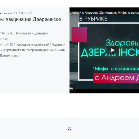
иковано
29.10.2021
ты вакцинации Дзержинске
АЛЬНО Пункты вакцинации
нске
инскНО#городвозможностей#Админи
яДзержинска#ЦентрМолодежныеиниц
Дзержинск
ОБРАТНО К СПИСКУ ЗАПИС