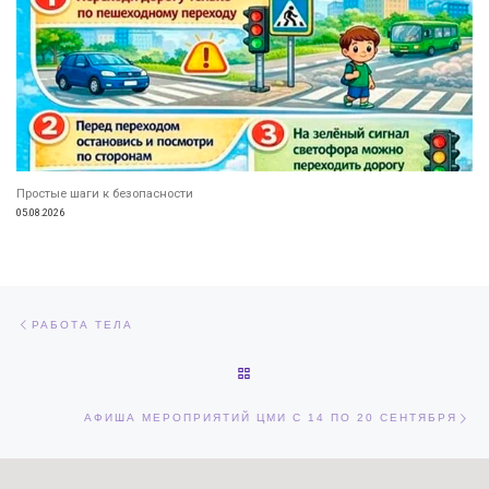
Простые шаги к безопасности
05.08.2026
Навигация по записям
Предыдущая запись
РАБОТА ТЕЛА
ОБРАТНО К СПИСКУ ЗАПИСЕЙ
Сл
АФИША МЕРОПРИЯТИЙ ЦМИ С 14 ПО 20 СЕНТЯБРЯ