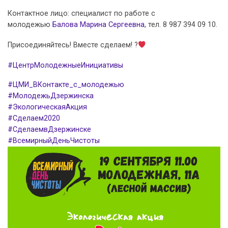
Контактное лицо: специалист по работе с
молодежью
Балова Марина Сергеевна
, тел. 8 987 394 09 10.
Присоединяйтесь! Вместе сделаем! ?
#ЦентрМолодежныеИнициативы
#ЦМИ_ВКонтакте_с_молодежью
#МолодежьДзержинска
#ЭкологическаяАкция
#Сделаем2020
#СделаемвДзержинске
#ВсемирныйДеньЧистоты