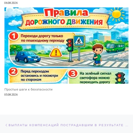
06.08.2026
Простые шаги к безопасности
05.08.2026
Навигация по записям
Предыдущая запись
ВЫПЛАТЫ КОМПЕНСАЦИЙ ПОСТРАДАВШИМ В РЕЗУЛЬТАТЕ ЧП НА ГОСНИИ «КРИСТАЛЛ» НАЧАЛИСЬ В ДЗЕРЖИНСКЕ