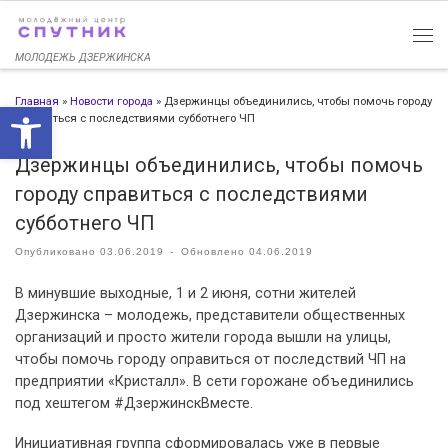
Перейти к содержимому
МОЛОДЕЖЬ ДЗЕРЖИНСКА
Главная
»
Новости города
»
Дзержинцы объединились, чтобы помочь городу
Открыть панель инструменто
справиться с последствиями субботнего ЧП
Дзержинцы объединились, чтобы помочь
городу справиться с последствиями
субботнего ЧП
Опубликовано
03.06.2019
-
Обновлено
04.06.2019
В минувшие выходные, 1 и 2 июня, сотни жителей
Дзержинска – молодежь, представители общественных
организаций и просто жители города вышли на улицы,
чтобы помочь городу оправиться от последствий ЧП на
предприятии «Кристалл». В сети горожане объединились
под хештегом #ДзержинскВместе.
Инициативная группа сформировалась уже в первые