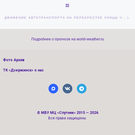
ОБРАТНО К СПИСКУ ЗАПИСЕЙ
Сл
ДВИЖЕНИЕ АВТОТРАНСПОРТА НА ПЕРЕКРЕСТКЕ УЛИЦЫ ЧАПАЕВА И УЛИЦЫ ПАНФИЛОВЦЕВ В ДЗЕРЖИНСКЕ БУДЕТ ЗАКРЫТО 7-9 ИЮНЯ
Подробнее о прогнозе на world-weather.ru
Фото Архив
ТК «Дзержинск» о нас
©
МБУ МЦ «Спутник»
2015 — 2026
Все права защищены.