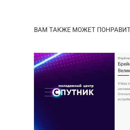
ВАМ ТАКЖЕ МОЖЕТ ПОНРАВИ
Опубл
Брейн
Вели
9 Мая п
напоми
Отечес
истреби