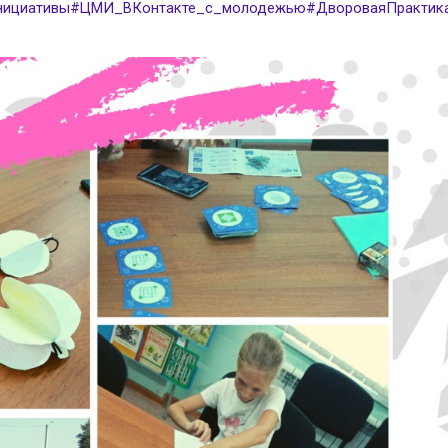
ициативы
#ЦМИ_ВКонтакте_с_молодежью
#ДвороваяПрактик