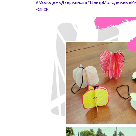
#МолодежьДзержинска
#ЦентрМолодежныеИн
жинск