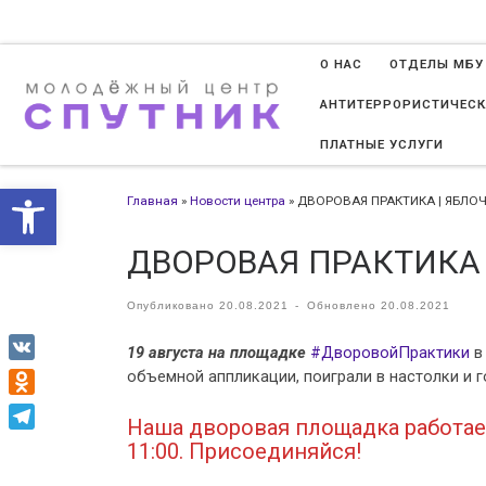
Перейти к содержимому
О НАС
ОТДЕЛЫ МБУ
АНТИТЕРРОРИСТИЧЕСК
ПЛАТНЫЕ УСЛУГИ
Открыть панель инструменто
Главная
»
Новости центра
»
ДВОРОВАЯ ПРАКТИКА | ЯБЛО
ДВОРОВАЯ ПРАКТИКА 
Опубликовано
20.08.2021
-
Обновлено
20.08.2021
19 августа на площадке
#ДворовойПрактики
в
VK
объемной аппликации, поиграли в настолки и г
Odnoklassniki
Наша дворовая площадка работает 
Telegram
11:00. Присоединяйся!