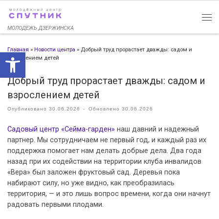
Перейти к содержимому
МОЛОДЕЖЬ ДЗЕРЖИНСКА
Главная
»
Новости центра
»
Добрый труд прорастает дважды: садом и
Открыть панель инструменто
взрослением детей
Добрый труд прорастает дважды: садом и
взрослением детей
Опубликовано
30.06.2026
-
Обновлено
30.06.2026
Садовый центр «Сейма-гарден»
наш давний и надежный
партнер. Мы сотрудничаем не первый год, и каждый раз их
поддержка помогает нам делать добрые дела. Два года
назад при их содействии на территории клуба инвалидов
«Вера» был заложен фруктовый сад. Деревья пока
набирают силу, но уже видно, как преобразилась
территория, — и это лишь вопрос времени, когда они начнут
радовать первыми плодами.