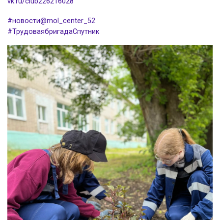
vk.ru/club226216028
#новости@mol_center_52
#ТрудоваябригадаСпутник