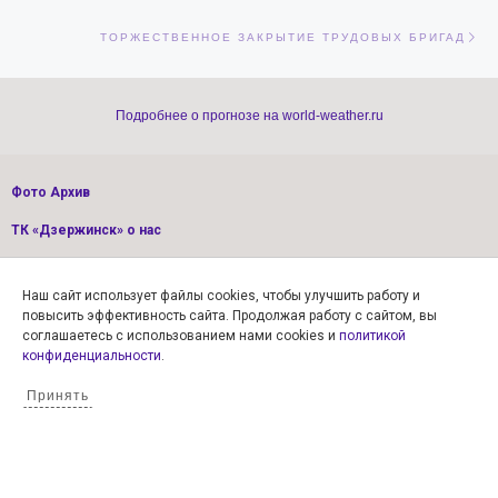
Сл
ТОРЖЕСТВЕННОЕ ЗАКРЫТИЕ ТРУДОВЫХ БРИГАД
Подробнее о прогнозе на world-weather.ru
Фото Архив
ТК «Дзержинск» о нас
Наш сайт использует файлы cookies, чтобы улучшить работу и
повысить эффективность сайта. Продолжая работу с сайтом, вы
соглашаетесь с использованием нами cookies и
политикой
конфиденциальности
.
©
МБУ МЦ «Спутник»
2015 — 2026
Принять
Все права защищены.
МБУ МЦ «Спутник» Нижегородская область, г. Дзержинск, ул.