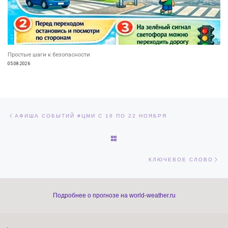
Простые шаги к безопасности
05.08.2026
Навигация по записям
Предыдущая запись
АФИША СОБЫТИЙ #ЦМИ С 16 ПО 22 НОЯБРЯ
ОБРАТНО К СПИСКУ ЗАПИСЕЙ
Сл
КЛЮЧЕВОЕ СЛОВО
Подробнее о прогнозе на world-weather.ru