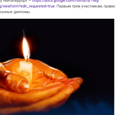
му «Антитеррор» —
https://docs.google.com/forms/d/1Wg-
iewform?edit_requested=true.
Первым трем участникам, прави
тронные дипломы.