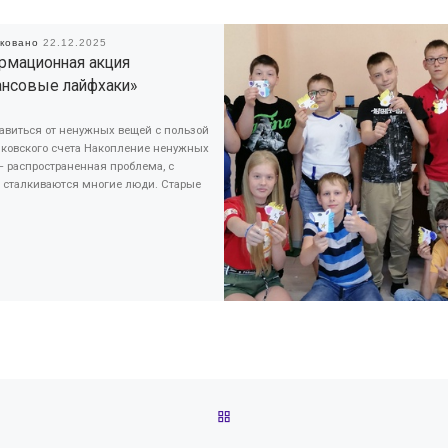
иковано
22.12.2025
рмационная акция
ансовые лайфхаки»
авиться от ненужных вещей с пользой
нковского счета Накопление ненужных
 распространенная проблема, с
й сталкиваются многие люди. Старые
ОБРАТНО К СПИСКУ ЗАПИС