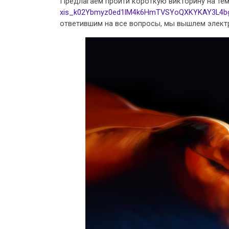
Предлагаем пройти короткую викторину на те
xis_k02Ybmyz0ed1lM4k6HmTVSYoQXKYKAY3L4bg/v
ответившим на все вопросы, мы вышлем элек