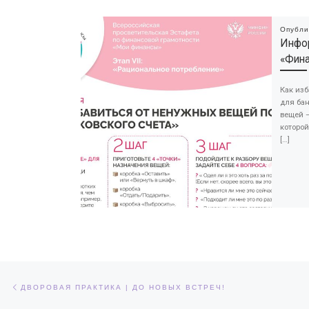
Опубл
Инфо
«Фин
Как изб
для ба
вещей —
которо
[…]
Навигация по записям
Предыдущая запись
ДВОРОВАЯ ПРАКТИКА | ДО НОВЫХ ВСТРЕЧ!