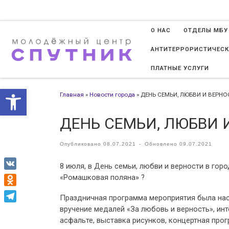
Перейти к содержимому
О НАС
ОТДЕЛЫ МБУ
АНТИТЕРРОРИСТИЧЕСК
ПЛАТНЫЕ УСЛУГИ
Открыть панель инструменто
Главная
»
Новости города
»
ДЕНЬ СЕМЬИ, ЛЮБВИ И ВЕРНО
ДЕНЬ СЕМЬИ, ЛЮБВИ 
Опубликовано
08.07.2021
-
Обновлено
09.07.2021
8 июля, в День семьи, любви и верности в го
VK
«Ромашковая поляна» ?
Odnoklassniki
Праздничная программа мероприятия была нас
вручение медалей «За любовь и верность», ин
Telegram
асфальте, выставка рисунков, концертная прог