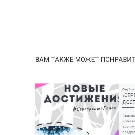
ВАМ ТАКЖЕ МОЖЕТ ПОНРАВИ
Опубл
«СЕР
ДОС
Станови
новосте
достиж
поздра