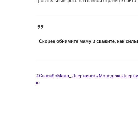
трогательные фото на главной странице сайт
Скорее обнимите маму и скажите, как сил
#СпасибоМама_Дзержинск
#МолодёжьДзержи
ю