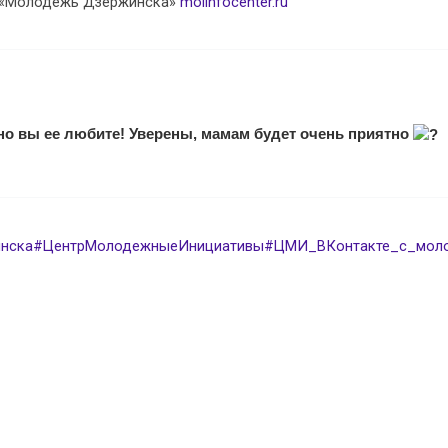
а «Молодежь Дзержинска»
molinfocenter.ru
ьно вы ее любите! Уверены, мамам будет очень приятно
нска
#ЦентрМолодежныеИнициативы
#ЦМИ_ВКонтакте_с_мол