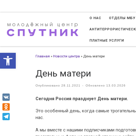
Перейти к содержимому
О НАС
ОТДЕЛЫ МБУ
АНТИТЕРРОРИСТИЧЕСК
ПЛАТНЫЕ УСЛУГИ
Открыть панель инструменто
Главная
»
Новости центра
»
День матери
День матери
Опубликовано
28.11.2021
-
Обновлено
13.03.2026
Сегодня Россия празднует День матери.
VK
Это особенный день, когда самые трогательн
Odnoklassniki
нас.
Telegram
А мы вместе с нашими подписчиками подгото