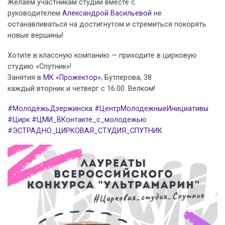
Желаем участникам студии вместе с
руководителем
Александрой Васильевой
не
останавливаться на достигнутом и стремиться покорять
новые вершины!
Хотите в классную компанию — приходите в цирковую
студию «Спутник»!
Занятия в
МК «Прожектор»
, Бутлерова, 38
каждый вторник и четверг с 16.00. Велком!
#МолодёжьДзержинска
#ЦентрМолодежныеИнициативы
#Цирк
#ЦМИ_ВКонтакте_с_молодежью
#ЭСТРАДНО_ЦИРКОВАЯ_СТУДИЯ_СПУТНИК