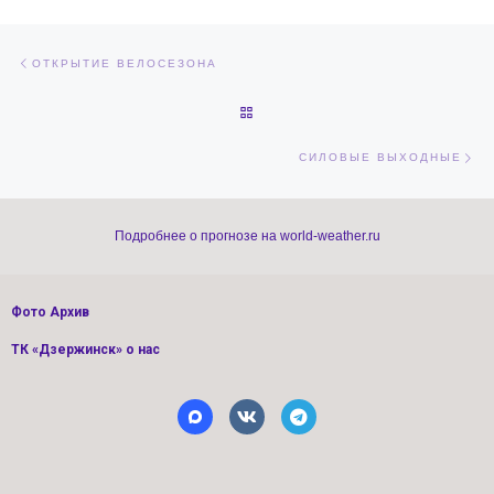
Навигация по записям
Предыдущая запись
ОТКРЫТИЕ ВЕЛОСЕЗОНА
ОБРАТНО К СПИСКУ ЗАПИСЕЙ
Сл
СИЛОВЫЕ ВЫХОДНЫЕ
Подробнее о прогнозе на world-weather.ru
Фото Архив
ТК «Дзержинск» о нас