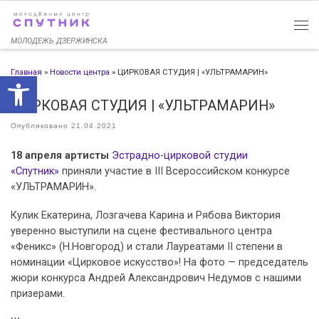
Перейти к содержимому
МОЛОДЕЖЬ ДЗЕРЖИНСКА
Главная
»
Новости центра
»
ЦИРКОВАЯ СТУДИЯ | «УЛЬТРАМАРИН»
Открыть панель инструменто
ЦИРКОВАЯ СТУДИЯ | «УЛЬТРАМАРИН»
Опубликовано
21.04.2021
18 апреля артисты
Эстрадно-цирковой студии
«Спутник»
приняли участие в III Всероссийском конкурсе
«УЛЬТРАМАРИН».
Кулик Екатерина, Лозгачева Карина и Рябова Виктория
уверенно выступили на сцене фестивального центра
«Феникс» (Н.Новгород) и стали Лауреатами II степени в
номинации «Цирковое искусство»! На фото — председатель
жюри конкурса Андрей Александрович Недумов с нашими
призерами.