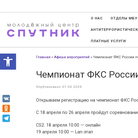
Перейти к содержимому
О НАС
ОТДЕЛЫ МБУ
АНТИТЕРРОРИСТИЧЕСК
ПЛАТНЫЕ УСЛУГИ
Открыть панель инструменто
Главная
»
Афиша мероприятий
»
Чемпионат ФКС России п
Чемпионат ФКС России
Опубликовано
07.04.2026
Открываем регистрацию на чемпионат ФКС Ро
VK
С 18 апреля по 26 апреля пройдут соревнован
Odnoklassniki
CS2: 18 апреля 10:00 — онлайн
Telegram
19 апреля 10:00 — Lan-этап