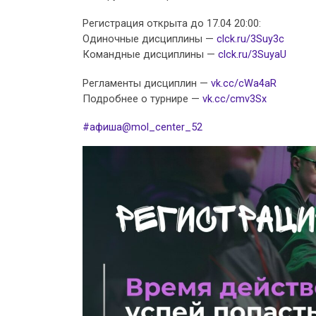
Регистрация открыта до 17.04 20:00:
Одиночные дисциплины —
clck.ru/3Suy3c
Командные дисциплины —
clck.ru/3SuyaU
Регламенты дисциплин —
vk.cc/cWa4aR
Подробнее о турнире —
vk.cc/cmv3Sx
#афиша@mol_center_52