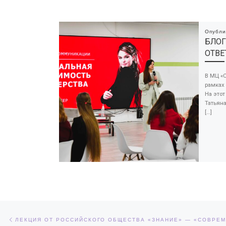
Опубл
БЛОГ
ОТВЕ
В МЦ «С
рамках 
На этот
Татьяна
[…]
Навигация по записям
Предыдущая запись