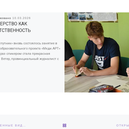
иковано
10.03.2026
ЕРСТВО КАК
ТСТВЕННОСТЬ
путник» вновь состоялось занятие в
образовательного проекта «Меди.АРТ»
 раз спикером стала прекрасная
 Ветер, провинциальный журналист с
ОБРАТНО К СПИСКУ ЗАПИС
ЛЕКЦИЯ ОТ РОССИЙСКОГО ОБЩЕСТВА «ЗНАНИЕ» — «СОВРЕМЕННЫЕ ВИДЫ МОШЕННИЧЕСТВА: ОСНОВНЫЕ СХЕМЫ И МЕТОДЫ ЗАЩИТЫ»
ОТКРЫ