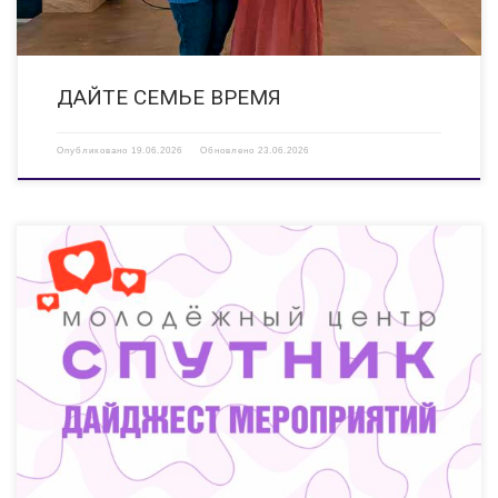
ДАЙТЕ СЕМЬЕ ВРЕМЯ
Опубликовано
19.06.2026
Обновлено
23.06.2026
Делимся главными моментами — ловите подборку самых ярких Вторник,
6 апреля Провели душевный весенний мастер‑класс для мам и
малышей из объединения «Клюква‑сад». Творчество, улыбки и море
позитива — что еще нужно для хорошего дня? Среда, […]