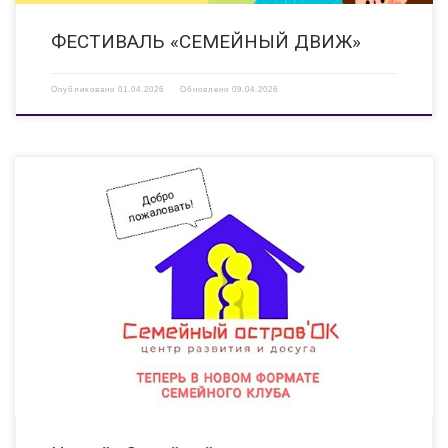
ФЕСТИВАЛЬ «СЕМЕЙНЫЙ ДВИЖ»
Опубликовано
01.04.2026
Обновлено
09.04.2026
Центр «Семейный островок» переживает важные изменения: с 1
апреля, являясь структурным подразделением молодежного центра
«Спутник», он становится семейным клубом. Теперь наш главный
ориентир — не только ребенок, но вся СЕМЬЯ! И это очень символично,
что такое значимое […]