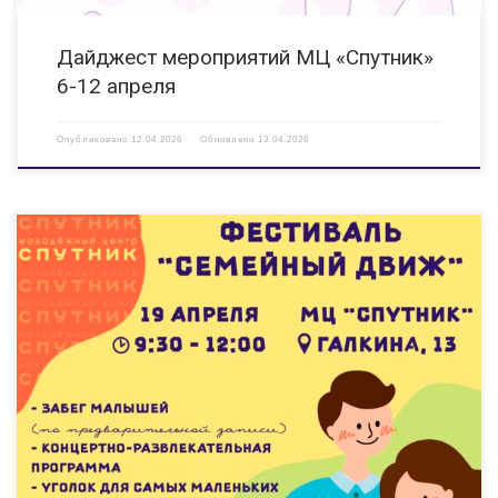
Дайджест мероприятий МЦ «Спутник»
6-12 апреля
Опубликовано
12.04.2026
Обновлено
13.04.2026
Отмечаем Международный день семьи ярко и весело — приглашаем на
городской фестиваль «Семейный Движ»!Что ждет вас и ваших
малышей? Море радости и десятки активностей для всей семьи:
увлекательные интерактивы
творческие мастер-классы
яркие
выступления
развлечения […]