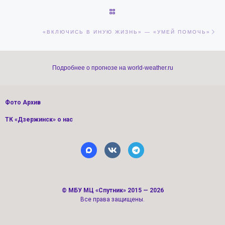
ОБРАТНО К СПИСКУ ЗАПИСЕЙ
Сл
«ВКЛЮЧИСЬ В ИНУЮ ЖИЗНЬ» — «УМЕЙ ПОМОЧЬ»
Подробнее о прогнозе на world-weather.ru
Фото Архив
ТК «Дзержинск» о нас
©
МБУ МЦ «Спутник»
2015 — 2026
Все права защищены.