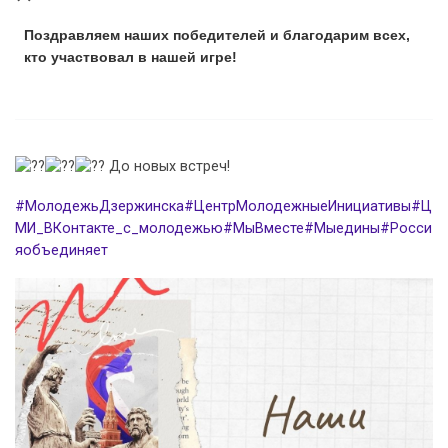
Поздравляем наших победителей и благодарим всех,
кто участвовал в нашей игре!
До новых встреч!
#МолодежьДзержинска
#ЦентрМолодежныеИнициативы
#Ц
МИ_ВКонтакте_с_молодежью
#МыВместе
#Мыедины
#Росси
яобъединяет