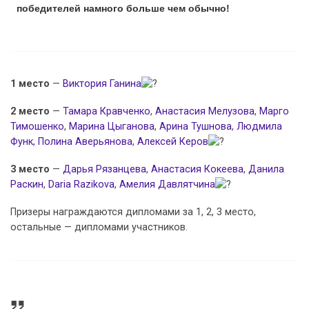
победителей намного больше чем обычно!
1 место
—
Виктория Ганина
2 место
—
Тамара Кравченко
,
Анастасия Мелузова
,
Марго
Тимошенко
,
Марина Цыганова
,
Арина Тушнова
,
Людмила
Функ
,
Полина Аверьянова
,
Алексей Керов
3 место
—
Дарья Рязанцева
,
Анастасия Кокеева
,
Данила
Раскин
,
Daria Razikova
,
Амелия Давлятчина
Призеры награждаются дипломами за 1, 2, 3 место,
остальные — дипломами участников.