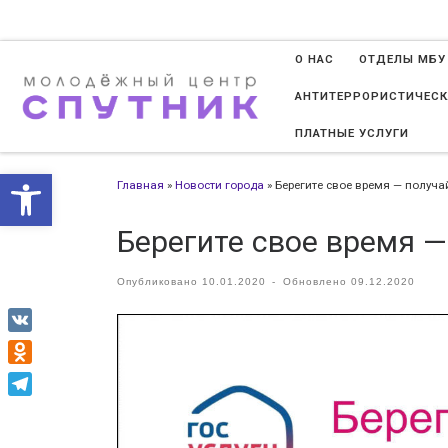
Перейти к содержимому
О НАС
ОТДЕЛЫ МБУ
АНТИТЕРРОРИСТИЧЕСК
ПЛАТНЫЕ УСЛУГИ
Открыть панель инструменто
Главная
»
Новости города
»
Берегите свое время — получа
Берегите свое время —
Опубликовано
10.01.2020
-
Обновлено
09.12.2020
VK
Odnoklassniki
Telegram