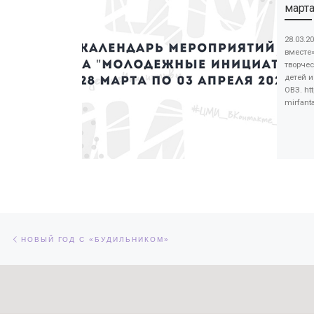
марта
28.03.2
вместе
творчес
детей и
ОВЗ. ht
mirfanta
Навигация по записям
Предыдущая запись
НОВЫЙ ГОД С «БУДИЛЬНИКОМ»