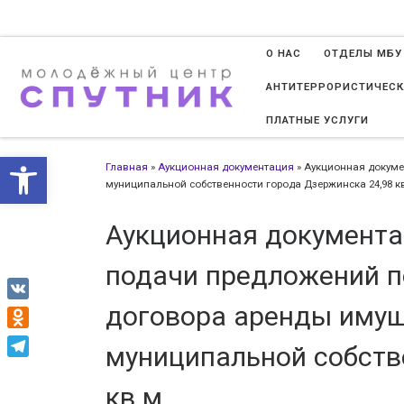
Перейти к содержимому
О НАС
ОТДЕЛЫ МБУ
АНТИТЕРРОРИСТИЧЕСК
ПЛАТНЫЕ УСЛУГИ
Открыть панель инструменто
Главная
»
Аукционная документация
»
Аукционная докуме
муниципальной собственности города Дзержинска 24,98 к
Аукционная документа
подачи предложений п
договора аренды имущ
VK
Odnoklassniki
муниципальной собств
Telegram
кв м