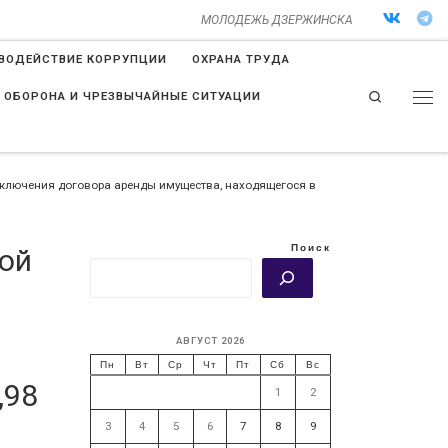
МОЛОДЕЖЬ ДЗЕРЖИНСКА
ВОДЕЙСТВИЕ КОРРУПЦИИ
ОХРАНА ТРУДА
Search
 ОБОРОНА И ЧРЕЗВЫЧАЙНЫЕ СИТУАЦИИ
аключения договора аренды имущества, находящегося в
Поиск
ой
АВГУСТ 2026
Пн
Вт
Ср
Чт
Пт
Сб
Вс
,98
1
2
3
4
5
6
7
8
9