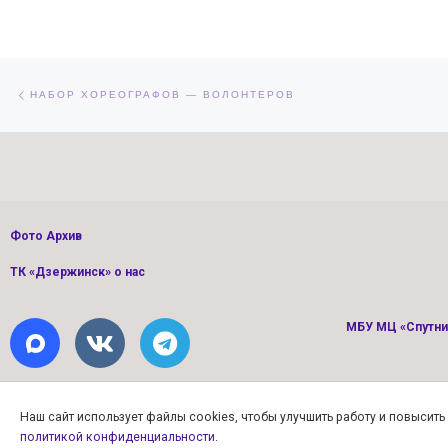
Навигация по записям
Предыдущая запись
НАБОР ХОРЕОГРАФОВ — ВОЛОНТЕРОВ
Фото Архив
ТК «Дзержинск» о нас
МБУ МЦ «Спутник
Наш сайт использует файлы cookies, чтобы улучшить работу и повысит
политикой конфиденциальности
.