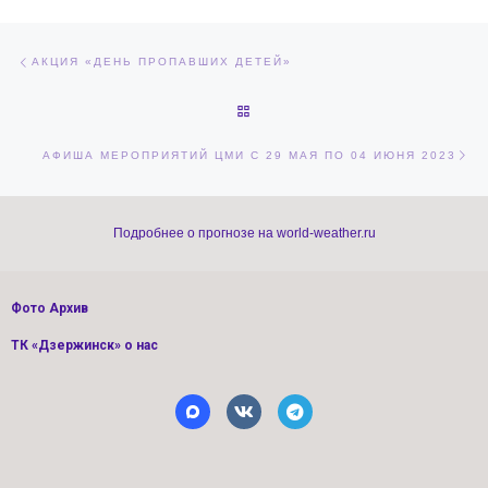
Навигация по записям
Предыдущая запись
АКЦИЯ «ДЕНЬ ПРОПАВШИХ ДЕТЕЙ»
ОБРАТНО К СПИСКУ ЗАПИСЕЙ
Сл
АФИША МЕРОПРИЯТИЙ ЦМИ С 29 МАЯ ПО 04 ИЮНЯ 2023
Подробнее о прогнозе на world-weather.ru
Фото Архив
ТК «Дзержинск» о нас