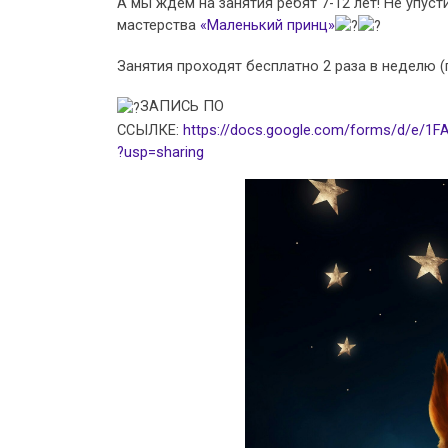
А мы ждем на занятия ребят 7-12 лет! Не упус
мастерства
«Маленький принц»
Занятия проходят бесплатно 2 раза в неделю (п
ЗАПИСЬ ПО
ССЫЛКЕ:
https://docs.google.com/forms/d/e/
?usp=sharing