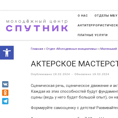
Перейти к содержимому
О НАС
ОТДЕЛЫ МБУ
АНТИТЕРРОРИСТИЧЕСК
ПЛАТНЫЕ УСЛУГИ
Открыть панель инструменто
Главная
»
Отдел «Молодежные инициативы»
»
Маленький 
АКТЕРСКОЕ МАСТЕРС
Опубликовано
19.02.2024
-
Обновлено
19.02.2024
Сценическая речь, сценическое движение и акт
VK
Каждая из этих способностей будут фундамент
сцены (ведь у него будет большой опыт), он н
Odnoklassniki
Формируйте самооценку с детства! Развивайтес
Telegram