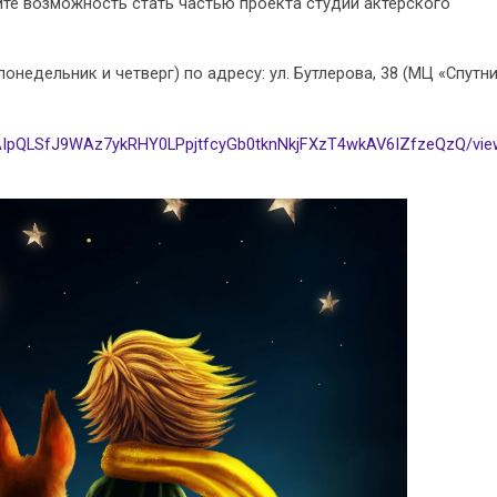
тите возможность стать частью проекта студии актерского
онедельник и четверг) по адресу: ул. Бутлерова, 38 (МЦ «Спутни
1FAIpQLSfJ9WAz7ykRHY0LPpjtfcyGb0tknNkjFXzT4wkAV6IZfzeQzQ/vi