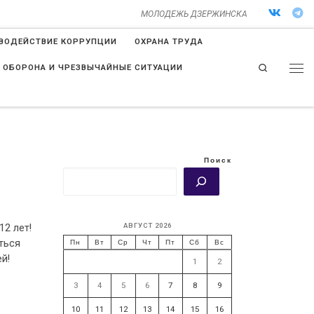
МОЛОДЕЖЬ ДЗЕРЖИНСКА
ВОДЕЙСТВИЕ КОРРУПЦИИ
ОХРАНА ТРУДА
Search
 ОБОРОНА И ЧРЕЗВЫЧАЙНЫЕ СИТУАЦИИ
Поиск
АВГУСТ 2026
12 лет!
ться
Пн
Вт
Ср
Чт
Пт
Сб
Вс
ей!
1
2
3
4
5
6
7
8
9
10
11
12
13
14
15
16