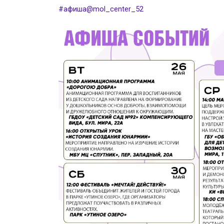
#афиша@mol_center_52