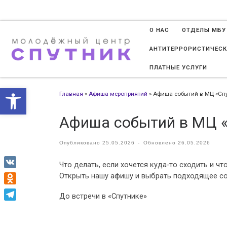
Перейти к содержимому
О НАС
ОТДЕЛЫ МБУ
АНТИТЕРРОРИСТИЧЕСК
ПЛАТНЫЕ УСЛУГИ
Открыть панель инструменто
Главная
»
Афиша мероприятий
»
Афиша событий в МЦ «Спу
Афиша событий в МЦ «
Опубликовано
25.05.2026
-
Обновлено
26.05.2026
Что делать, если хочется куда-то сходить и чт
VK
Открыть нашу афишу и выбрать подходящее с
Odnoklassniki
До встречи в «Спутнике»
Telegram