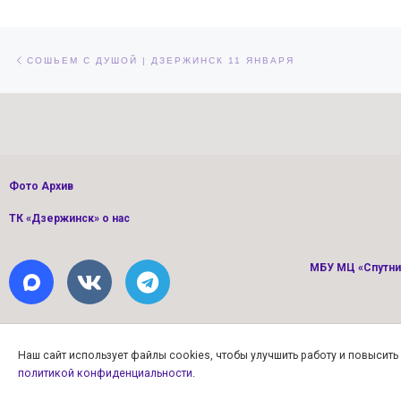
Навигация по записям
Предыдущая запись
СОШЬЕМ С ДУШОЙ | ДЗЕРЖИНСК 11 ЯНВАРЯ
Фото Архив
ТК «Дзержинск» о нас
МБУ МЦ «Спутник
Наш сайт использует файлы cookies, чтобы улучшить работу и повысит
политикой конфиденциальности
.