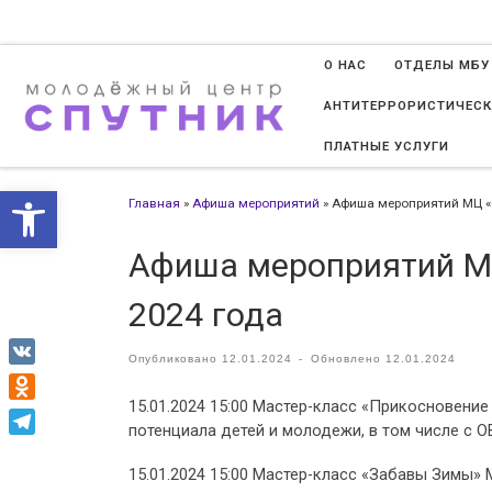
Перейти к содержимому
О НАС
ОТДЕЛЫ МБУ
АНТИТЕРРОРИСТИЧЕСК
ПЛАТНЫЕ УСЛУГИ
Открыть панель инструменто
Главная
»
Афиша мероприятий
»
Афиша мероприятий МЦ «Сп
Афиша мероприятий МЦ
2024 года
Опубликовано
12.01.2024
-
Обновлено
12.01.2024
VK
15.01.2024 15:00 Мастер-класс «Прикосновени
Odnoklassniki
потенциала детей и молодежи, в том числе с ОВ
Telegram
15.01.2024 15:00 Мастер-класс «Забавы Зимы» 