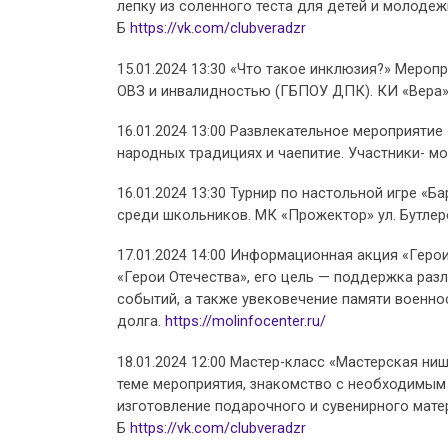
лепку из соленного теста для детей и молодежи,
Б
https://vk.com/clubveradzr
15.01.2024 13:30 «Что такое инклюзия?» Мероп
ОВЗ и инвалидностью (ГБПОУ ДПК). КИ «Вера», 
16.01.2024 13:00 Развлекательное мероприяти
народных традициях и чаепитие. Участники- мол
16.01.2024 13:30 Турнир по настольной игре 
среди школьников. МК «Прожектор» ул. Бутлер
17.01.2024 14:00 Информационная акция «Геро
«Герои Отечества», его цель — поддержка раз
событий, а также увековечение памяти военно
долга.
https://molinfocenter.ru/
18.01.2024 12:00 Мастер-класс «Мастерская н
теме мероприятия, знакомство с необходимым 
изготовление подарочного и сувенирного матер
Б
https://vk.com/clubveradzr