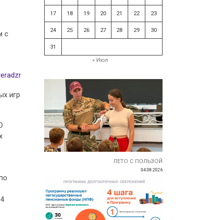
17
18
19
20
21
22
23
24
25
26
27
28
29
30
м с
31
« Июл
veradzr
ых игр
О
х
ЛЕТО С ПОЛЬЗОЙ
04.08.2026
по
14