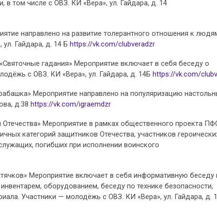
 в том числе с ОВЗ. КИ «Вера», ул. Гайдара, д. 14
риятие направлено на развитие толерантного отношения к людя
ул. Гайдара, д. 14 Б
https://vk.com/clubveradzr
е «Святочные гадания» Мероприятие включает в себя беседу о
одёжь с ОВЗ. КИ «Вера», ул. Гайдара, д. 14Б
https://vk.com/club
«Барабашка» Мероприятие направлено на популяризацию настольн
ова, д.38
https://vk.com/igraemdzr
и Отечества» Мероприятие в рамках общественного проекта ПФ
личных категорий защитников Отечества, участников героически
служащих, погибших при исполнении воинского
иштячков» Мероприятие включает в себя информативную беседу 
инвентарем, оборудованием, беседу по технике безопасности,
иала. Участники — молодёжь с ОВЗ. КИ «Вера», ул. Гайдара, д. 