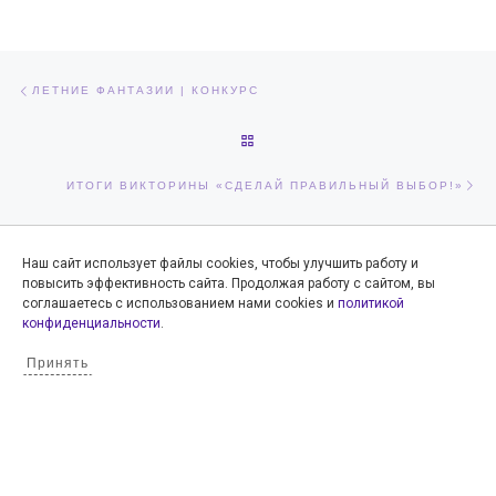
Навигация по записям
Предыдущая запись
ЛЕТНИЕ ФАНТАЗИИ | КОНКУРС
ОБРАТНО К СПИСКУ ЗАПИСЕЙ
Сл
ИТОГИ ВИКТОРИНЫ «СДЕЛАЙ ПРАВИЛЬНЫЙ ВЫБОР!»
Наш сайт использует файлы cookies, чтобы улучшить работу и
Подробнее о прогнозе на world-weather.ru
повысить эффективность сайта. Продолжая работу с сайтом, вы
соглашаетесь с использованием нами cookies и
политикой
конфиденциальности
.
Фото Архив
Принять
ТК «Дзержинск» о нас