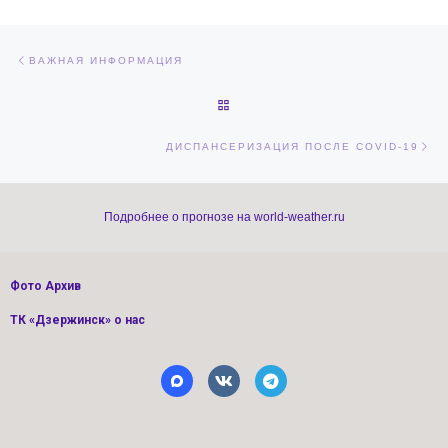
Навигация по записям
Предыдущая запись
ВАЖНАЯ ИНФОРМАЦИЯ
ОБРАТНО К СПИСКУ ЗАПИСЕЙ
Сл
ДИСПАНСЕРИЗАЦИЯ ПОСЛЕ COVID-19
Подробнее о прогнозе на world-weather.ru
Фото Архив
ТК «Дзержинск» о нас