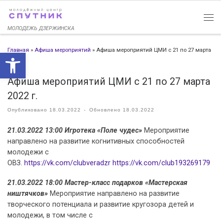
Перейти к содержимому
МОЛОДЕЖЬ ДЗЕРЖИНСКА
Главная
»
Афиша мероприятий
»
Афиша мероприятий ЦМИ с 21 по 27 марта
Открыть панель инструменто
2022 г.
Афиша мероприятий ЦМИ с 21 по 27 марта
2022 г.
Опубликовано
18.03.2022
-
Обновлено
18.03.2022
21.03.2022 13:00 Игротека «Поле чудес»
Мероприятие
направлено на развитие когнитивных способностей
молодежи с
ОВЗ.
https://vk.com/clubveradzr
https://vk.com/club193269179
21.03.2022 18:00 Мастер-класс подарков «Мастерская
ништячков»
Мероприятие направлено на развитие
творческого потенциала и развитие кругозора детей и
молодежи, в том числе с