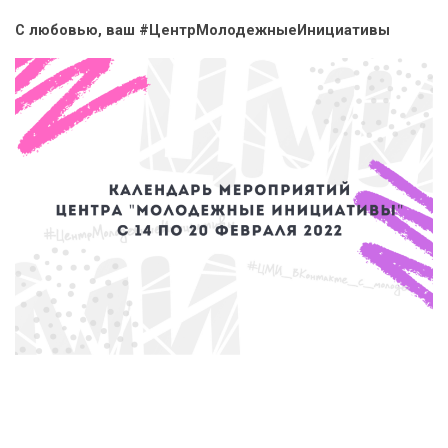
С любовью, ваш #ЦентрМолодежныеИнициативы