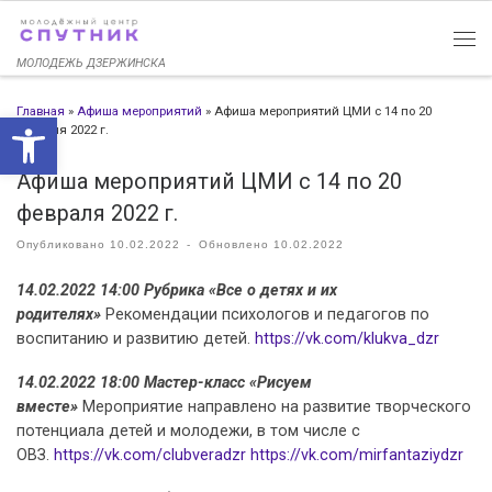
Перейти к содержимому
МОЛОДЕЖЬ ДЗЕРЖИНСКА
Главная
»
Афиша мероприятий
»
Афиша мероприятий ЦМИ с 14 по 20
Открыть панель инструменто
февраля 2022 г.
Афиша мероприятий ЦМИ с 14 по 20
февраля 2022 г.
Опубликовано
10.02.2022
-
Обновлено
10.02.2022
14.02.2022 14:00 Рубрика «Все о детях и их
родителях»
Рекомендации психологов и педагогов по
воспитанию и развитию детей.
https://vk.com/klukva_dzr
14.02.2022 18:00 Мастер-класс «Рисуем
вместе»
Мероприятие направлено на развитие творческого
потенциала детей и молодежи, в том числе с
ОВЗ.
https://vk.com/clubveradzr
https://vk.com/mirfantaziydzr