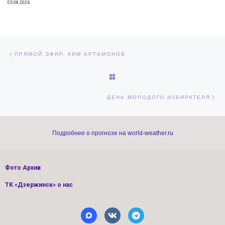
05.08.2026
Навигация по записям
Предыдущая запись
ПРЯМОЙ ЭФИР. КИМ АРТАМОНОВ
ОБРАТНО К СПИСКУ ЗАПИСЕЙ
Сл
ДЕНЬ МОЛОДОГО ИЗБИРАТЕЛЯ
Подробнее о прогнозе на world-weather.ru
Фото Архив
ТК «Дзержинск» о нас