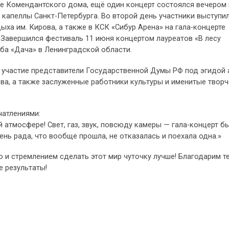
е Комендантского дома, ещё один концерт состоялся вечером 
капеллы Санкт-Петербурга. Во второй день участники выступил
ыха им. Кирова, а также в КСК «Сибур Арена» на гала-концерте
 Завершился фестиваль 11 июня концертом лауреатов «В лесу
ба «Дача» в Ленинградской области.
 участие представители Государственной Думы РФ под эгидой 
ва, а также заслуженные работники культуры и именитые твор
чатлениями:
й атмосфере! Свет, газ, звук, повсюду камеры — гала-концерт б
нь рада, что вообще прошла, не отказалась и поехала одна.»
 и стремлением сделать этот мир чуточку лучше! Благодарим т
е результаты!