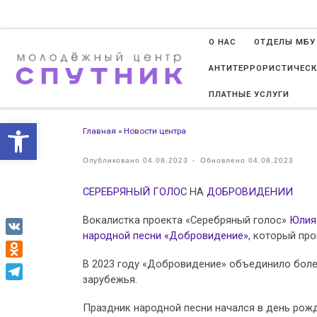
Перейти к содержимому
О НАС
ОТДЕЛЫ МБУ
АНТИТЕРРОРИСТИЧЕСК
ПЛАТНЫЕ УСЛУГИ
Открыть панель инструменто
Главная
»
Новости центра
Опубликовано
04.08.2023
-
Обновлено
04.08.2023
СЕРЕБРЯНЫЙ ГОЛОС
НА
ДОБРОВИДЕНИИ
Вокалистка проекта «Серебряный голос»
Юлия
народной песни «Добровидение»
, который про
VK
В 2023 году «Добровидение» объединило более
Odnoklassniki
зарубежья.
Telegram
Праздник народной песни начался в день рожд