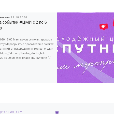
иковано
29.10.2020
 событий #ЦМИ с 2 по 8
ря
020 15.00 Мастер-класс по актерскому
ству Мероприятие проводится в рамках
анятий от руководителя театра- студии
https://vk.com/theatre_studio_blik
020 15.00 Мастер-класс «Бижутерия […]
ОБРАТНО К СПИСКУ ЗАПИС
20.11.23-3.12.23ЗА ЭТИ 2 НЕДЕЛИ МЫ ИЗГОТОВИЛИ:- 25 ШТ. ДЕТСКИХ ТРУСОВ;- 15 ШТ. БАЛАКЛАВ.