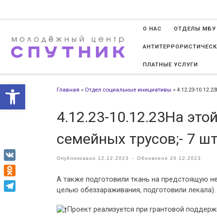
Перейти к содержимому
О НАС
ОТДЕЛЫ МБУ
АНТИТЕРРОРИСТИЧЕСК
ПЛАТНЫЕ УСЛУГИ
Открыть панель инструменто
Главная
»
Отдел социальные инициативы
»
4.12.23-10.12.
4.12.23-10.12.23На это
семейных трусов;- 7 шт
Опубликовано
12.12.2023
-
Обновлено
20.12.2023
VK
А также подготовили ткань на предстоящую не
Odnoklassniki
целью обеззараживания, подготовили лекала).
Telegram
Проект реализуется при грантовой поддер