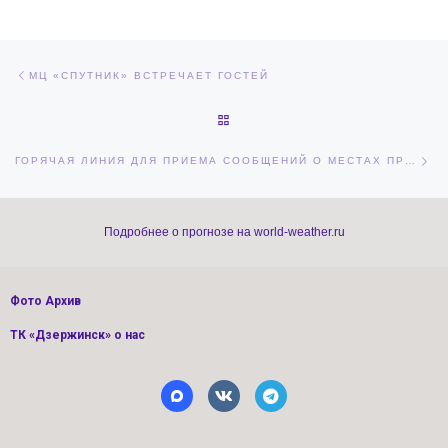
Навигация по записям
Предыдущая запись
МЦ «СПУТНИК» ВСТРЕЧАЕТ ГОСТЕЙ
ОБРАТНО К СПИСКУ ЗАПИСЕЙ
Сл
ГОРЯЧАЯ ЛИНИЯ ДЛЯ ПРИЕМА СООБЩЕНИЙ О МЕСТАХ ПРОДАЖИ ВЕЙПОВ И СИГАРЕТ НЕСОВЕРШЕННОЛЕТНИМ.
Подробнее о прогнозе на world-weather.ru
Фото Архив
ТК «Дзержинск» о нас